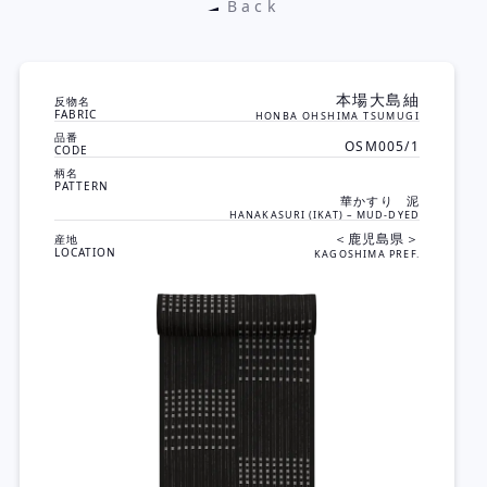
Back
本場大島紬
反物名
FABRIC
HONBA OHSHIMA TSUMUGI
品番
OSM005/1
CODE
柄名
PATTERN
華かすり 泥
HANAKASURI (IKAT) – MUD-DYED
＜
鹿児島県
＞
産地
LOCATION
KAGOSHIMA PREF.