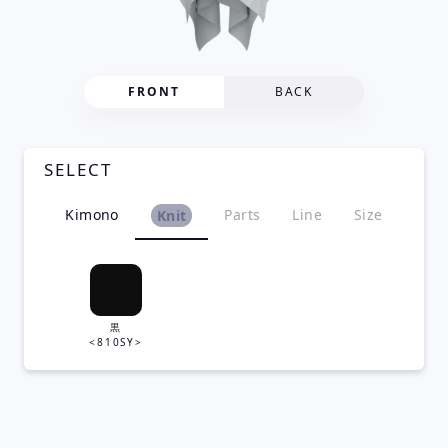
FRONT
BACK
SELECT
Kimono
Parts
Line
Size
Knit
黒
<810SY>